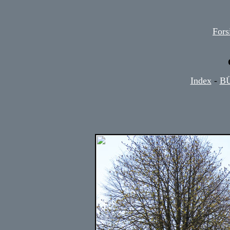
Fors
Index
-
BÜ