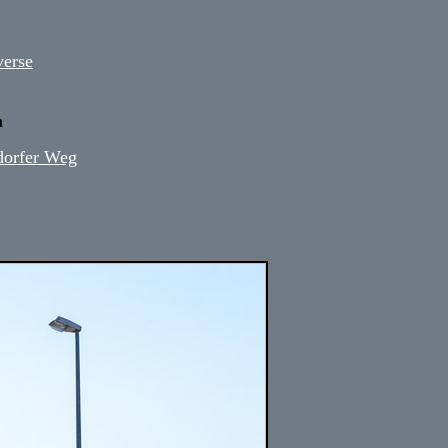
verse
m
dorfer Weg