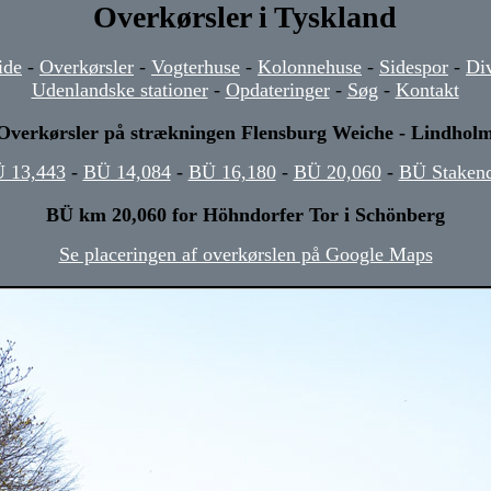
Overkørsler i Tyskland
ide
-
Overkørsler
-
Vogterhuse
-
Kolonnehuse
-
Sidespor
-
Di
Udenlandske stationer
-
Opdateringer
-
Søg
-
Kontakt
Overkørsler på strækningen Flensburg Weiche - Lindhol
 13,443
-
BÜ 14,084
-
BÜ 16,180
-
BÜ 20,060
-
BÜ Staken
BÜ km 20,060 for Höhndorfer Tor i Schönberg
Se placeringen af overkørslen på Google Maps