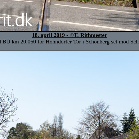
18. april 2019 - ©T. Rithmester
 BÜ km 20,060 for Höhndorfer Tor i Schönberg set mod Sch