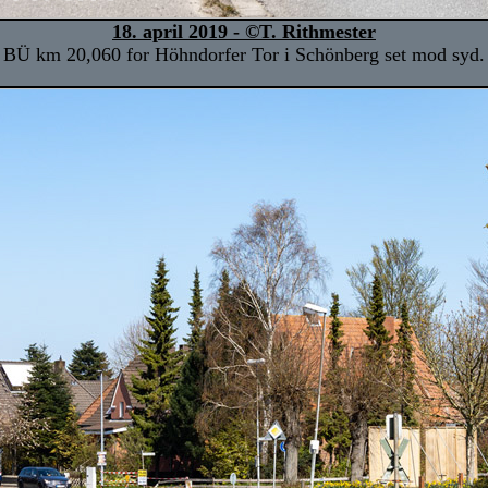
18. april 2019 - ©T. Rithmester
BÜ km 20,060 for Höhndorfer Tor i Schönberg set mod syd.