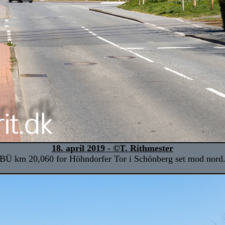
18. april 2019 - ©T. Rithmester
BÜ km 20,060 for Höhndorfer Tor i Schönberg set mod nord