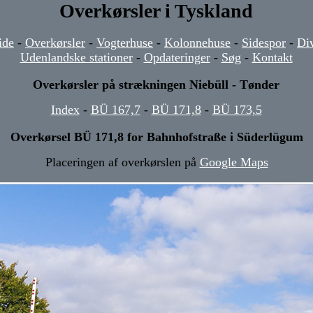
Overkørsler i Tyskland
ide
-
Overkørsler
-
Vogterhuse
-
Kolonnehuse
-
Sidespor
-
Di
Udenlandske stationer
-
Opdateringer
-
Søg
-
Kontakt
Overkørsler på strækningen Niebüll - Tønder
Index
-
BÜ 167,7
-
BÜ 171,8
-
BÜ 173,5
Overkørsel BÜ 171,8 for Bahnhofstraße i Süderlügum
Placeringen af overkørslen på
Google Maps