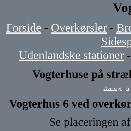
Vo
Forside
-
Overkørsler
-
Br
Sides
Udenlandske stationer
Vogterhuse på stræ
Oversigt
-
6
Vogterhus 6 ved overkør
Se placeringen a