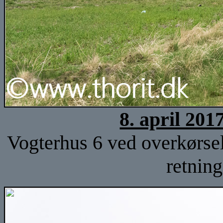
8. april 201
Vogterhus 6 ved overkørsel
retnin