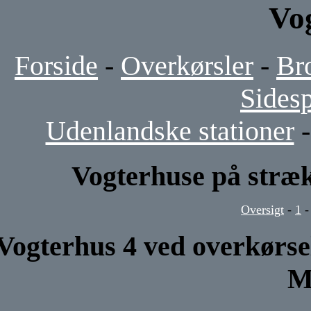
Vo
Forside
-
Overkørsler
-
Br
Sides
Udenlandske stationer
Vogterhuse på stræk
Oversigt
-
1
Vogterhus 4 ved overkørse
M