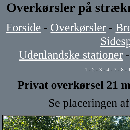
Overkørsler på stræ
Forside
-
Overkørsler
-
Br
Sides
Udenlandske stationer
1
-
2
-
3
-
4
-
7
-
8
-
Privat overkørsel 21 
Se placeringen a