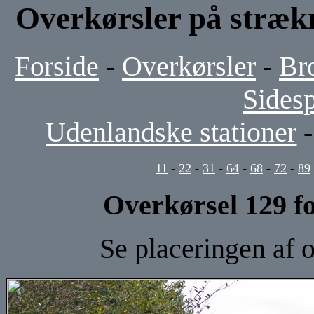
Overkørsler på stræ
Forside
-
Overkørsler
-
Br
Sides
Udenlandske stationer
11
-
22
-
31
-
64
-
68
-
72
-
89
Overkørsel 129 f
Se placeringen af 