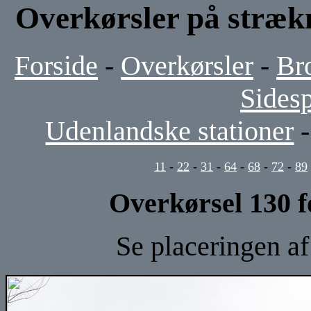
Overkørsler på stræ
Forside
-
Overkørsler
-
Br
Sides
Udenlandske stationer
11
-
22
-
31
-
64
-
68
-
72
-
89
Overkørsel 130 f
Se placeringen a