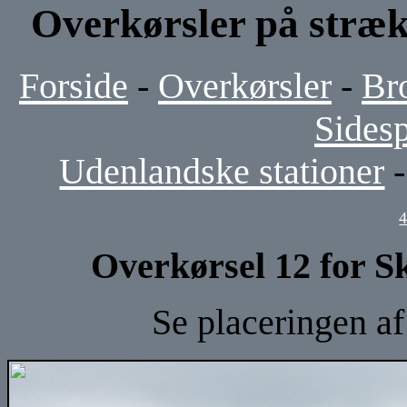
Overkørsler på stræk
Forside
-
Overkørsler
-
Br
Sides
Udenlandske stationer
Overkørsel 12 for 
Se placeringen a