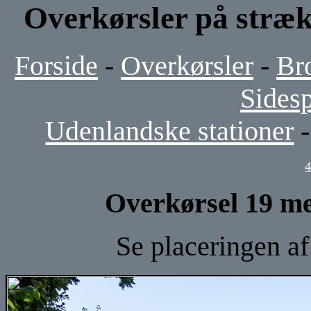
Overkørsler på stræk
Forside
-
Overkørsler
-
Br
Sides
Udenlandske stationer
Overkørsel 19 me
Se placeringen a