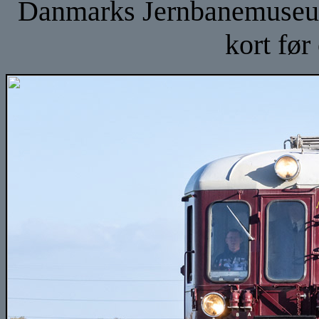
Danmarks Jernbanemuseu
kort før