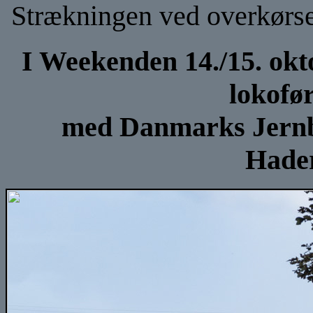
Strækningen ved overkørsel
I Weekenden 14./15. okt
lokofø
med Danmarks Jern
Hade