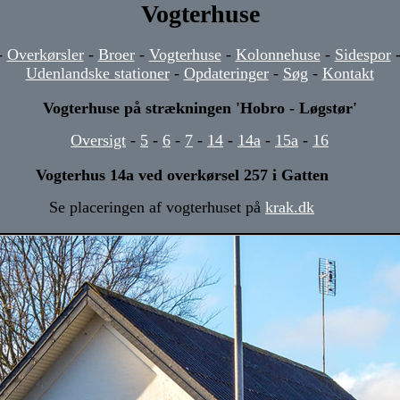
Vogterhuse
-
Overkørsler
-
Broer
-
Vogterhuse
-
Kolonnehuse
-
Sidespor
Udenlandske stationer
-
Opdateringer
-
Søg
-
Kontakt
Vogterhuse på strækningen 'Hobro - Løgstør'
Oversigt
-
5
-
6
-
7
-
14
-
14a
-
15a
-
16
Vogterhus 14a ved overkørsel 257 i Gatten
Se placeringen af vogterhuset på
krak.dk