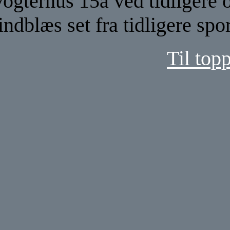
ogterhus 15a ved tidligere
indblæs set fra tidligere sp
Til top