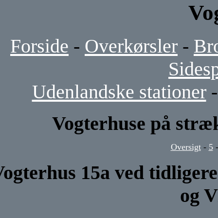
Vo
Forside
-
Overkørsler
-
Br
Sides
Udenlandske stationer
Vogterhuse på stræ
Oversigt
-
5
ogterhus 15a ved tidliger
og V