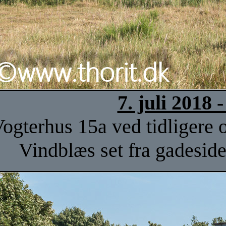
7. juli 2018
ogterhus 15a ved tidligere
Vindblæs set fra gadesid