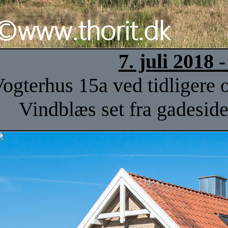
7. juli 2018
ogterhus 15a ved tidligere
Vindblæs set fra gadesid