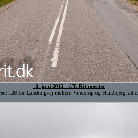
10. juni 2012 - ©T. Rithmester
sel 128 for Landtingvej mellem Vinderup og Handbjerg set 