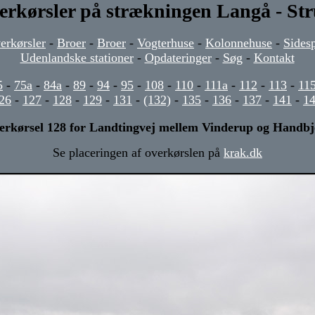
erkørsler på strækningen Langå - Str
erkørsler
-
Broer
-
Broer
-
Vogterhuse
-
Kolonnehuse
-
Sides
Udenlandske stationer
-
Opdateringer
-
Søg
-
Kontakt
5
-
75a
-
84a
-
89
-
94
-
95
-
108
-
110
-
111a
-
112
-
113
-
11
26
-
127
-
128
-
129
-
131
-
(132)
-
135
-
136
-
137
-
141
-
1
erkørsel 128 for Landtingvej mellem Vinderup og Handbj
Se placeringen af overkørslen på
krak.dk