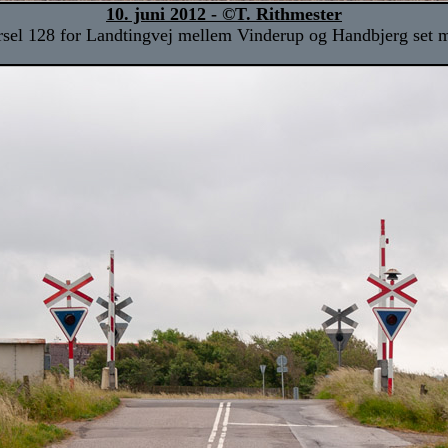
10. juni 2012 - ©T. Rithmester
sel 128 for Landtingvej mellem Vinderup og Handbjerg set 