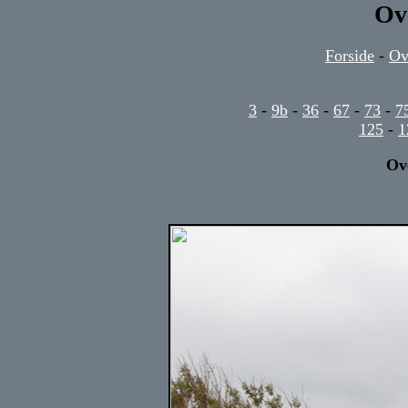
Ov
Forside
-
Ov
3
-
9b
-
36
-
67
-
73
-
7
125
-
1
Ov