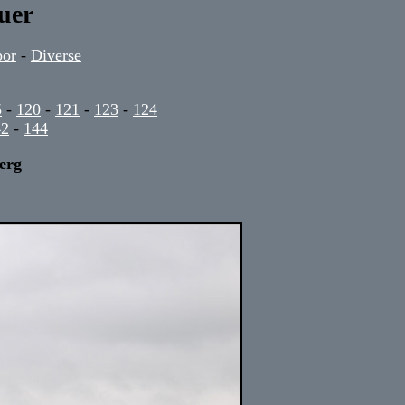
uer
por
-
Diverse
5
-
120
-
121
-
123
-
124
42
-
144
erg