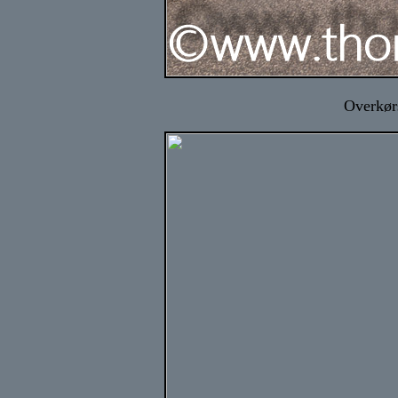
Overkør