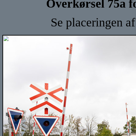
Overkørsel 75a f
Se placeringen a