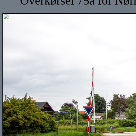
Overkørsel 75a for Nør