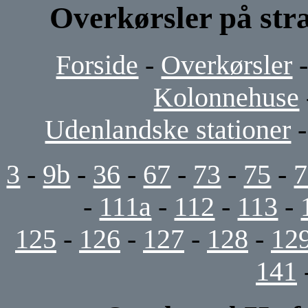
Overkørsler på str
Forside
-
Overkørsler
Kolonnehuse
Udenlandske stationer
3
-
9b
-
36
-
67
-
73
-
75
-
7
-
111a
-
112
-
113
-
125
-
126
-
127
-
128
-
12
141