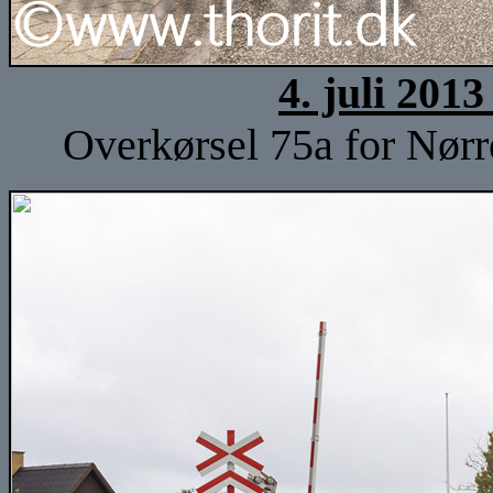
4. juli 201
Overkørsel 75a for Nørr