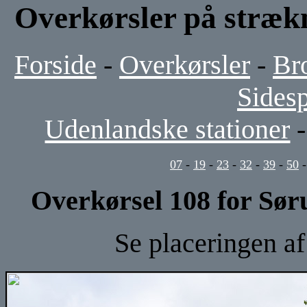
Overkørsler på stræk
Forside
-
Overkørsler
-
Br
Sides
Udenlandske stationer
07
-
19
-
23
-
32
-
39
-
50
Overkørsel 108 for Sør
Se placeringen a