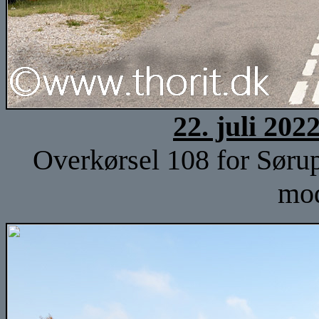
22. juli 202
Overkørsel 108 for Sørup
mod