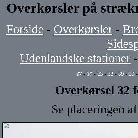
Overkørsler på stræk
Forside
-
Overkørsler
-
Br
Sides
Udenlandske stationer
07
-
19
-
23
-
32
-
39
-
50
Overkørsel 32 f
Se placeringen a