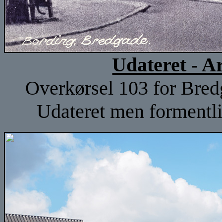
Udateret - A
Overkørsel 103 for Bred
Udateret men formentlig