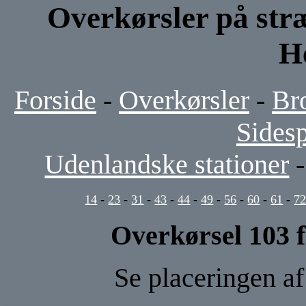
Overkørsler på str
H
Forside
-
Overkørsler
-
Br
Sides
Udenlandske stationer
14
-
23
-
31
-
43
-
44
-
49
-
56
-
60
-
61
-
7
Overkørsel 103 
Se placeringen a