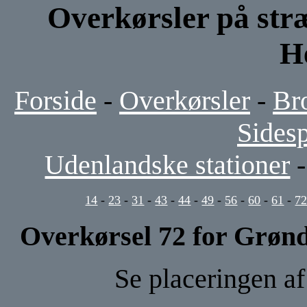
Overkørsler på str
H
Forside
-
Overkørsler
-
Br
Sides
Udenlandske stationer
14
-
23
-
31
-
43
-
44
-
49
-
56
-
60
-
61
-
7
Overkørsel 72 for Grønd
Se placeringen a