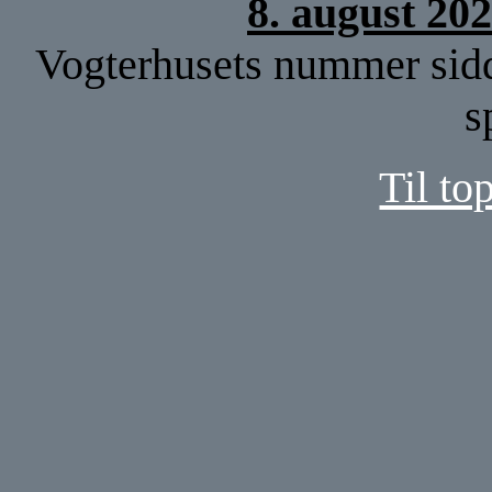
8. august 20
Vogterhusets nummer sid
s
Til to