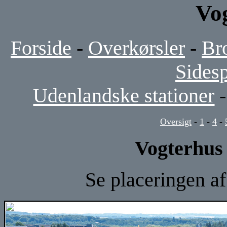
Vo
Forside
-
Overkørsler
-
Br
Sides
Udenlandske stationer
Oversigt
-
1
-
4
-
Vogterhus
Se placeringen a