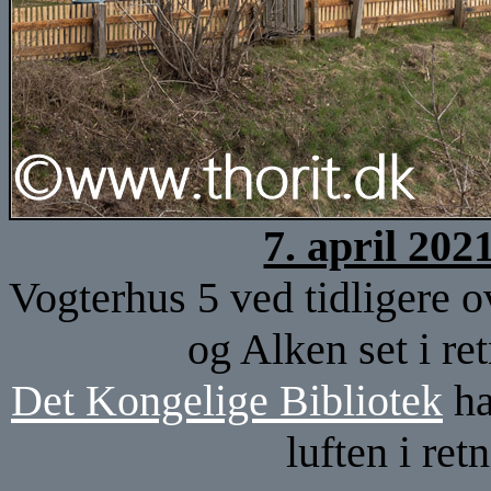
7. april 202
Vogterhus 5 ved tidligere 
og Alken set i r
Det Kongelige Bibliotek
ha
luften i re