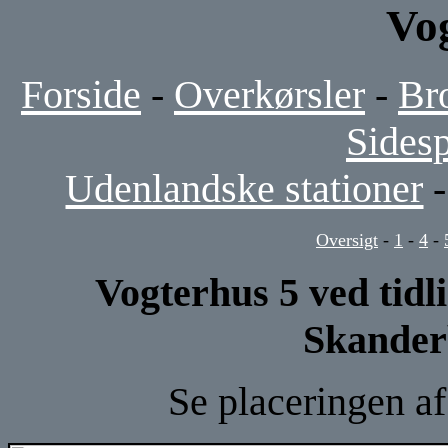
Vo
Forside
-
Overkørsler
-
Br
Sides
Udenlandske stationer
Oversigt
-
1
-
4
-
Vogterhus 5 ved tidl
Skander
Se placeringen a