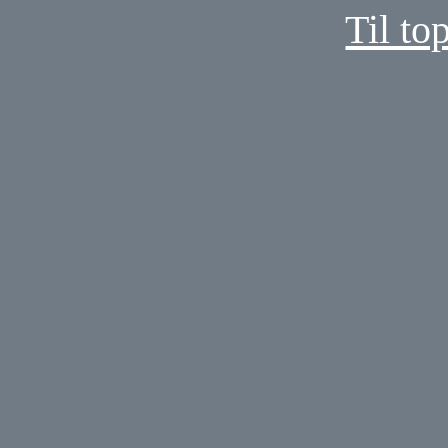
Til to