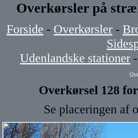
Overkørsler på stræ
Forside
-
Overkørsler
-
Br
Sides
Udenlandske stationer
Ove
Overkørsel 128 fo
Se placeringen af 