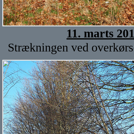
11. marts 20
Strækningen ved overkørse