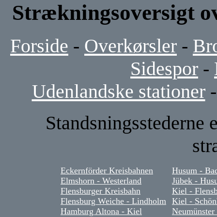
Strækningsoversigt ov
Forside
-
Overkørsler
-
Br
Sidespor
-
Udenlandske stationer
Standsningsstederne er
str
Eckernförder Kreisbahnen
Husum - Bad
Elmshorn - Westerland
Jübek - Hu
Flensburger Kreisbahn
Kiel - Flens
Flensburg Weiche - Lindholm
Kiel - Schön
Hamburg Altona - Kiel
Neumünster 