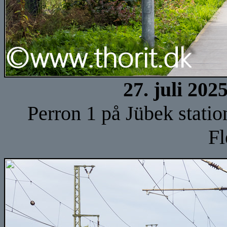
27. juli 202
Perron 1 på Jübek statio
Fl