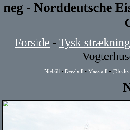
neg - Norddeutsche Ei
Forside
-
Tysk strækning
Vogterhus
Niebüll
-
Deezbüll
-
Maasbüll
-
(Blocks
N