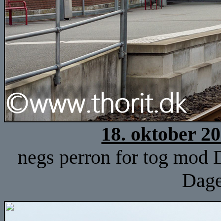
18. oktober 2
negs perron for tog mod 
Dage