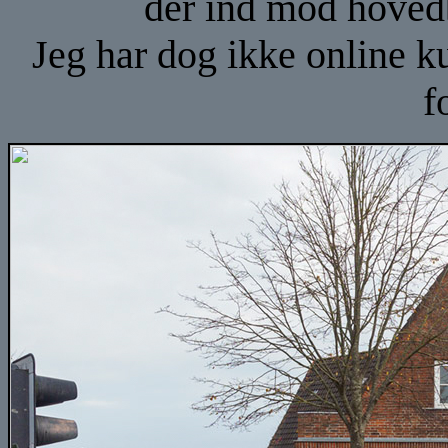
der ind mod hoved
Jeg har dog ikke online k
f