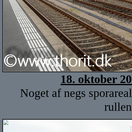
18. oktober 2
Noget af negs sporareal 
rulle