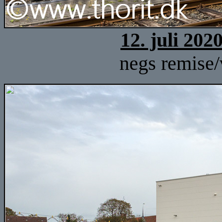
12. juli 202
negs remise/