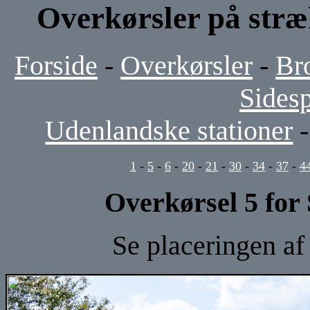
Overkørsler på stræ
Forside
-
Overkørsler
-
Br
Sides
Udenlandske stationer
1
-
5
-
6
-
20
-
21
-
30
-
34
-
37
-
4
Overkørsel 5 for 
Se placeringen af