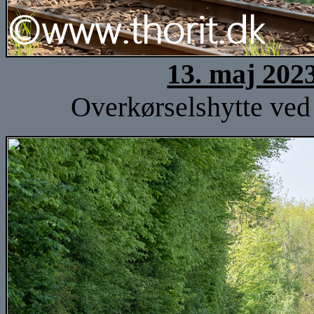
13. maj 202
Overkørselshytte ved 