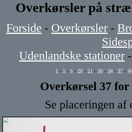
Overkørsler på stræ
Forside
-
Overkørsler
-
Br
Sides
Udenlandske stationer
1
-
5
-
6
-
20
-
21
-
30
-
34
-
37
-
4
Overkørsel 37 fo
Se placeringen af