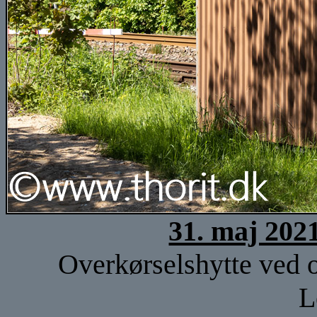
31. maj 202
Overkørselshytte ved o
L