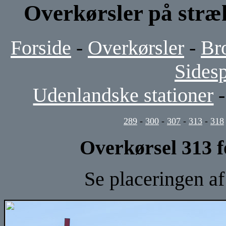
Overkørsler på stræ
Forside
-
Overkørsler
-
Br
Sides
Udenlandske stationer
289
-
300
-
307
-
313
-
318
Overkørsel 313 f
Se placeringen a