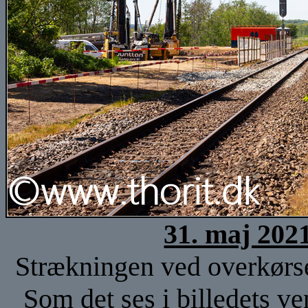
31. maj 202
Strækningen ved overkørse
Som det ses i billedets ve