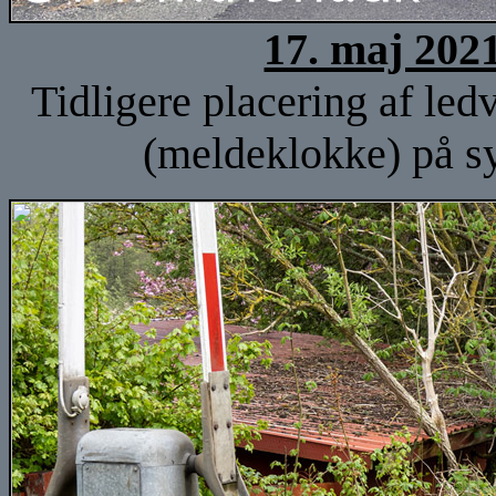
17. maj 202
Tidligere placering af led
(meldeklokke) på sy