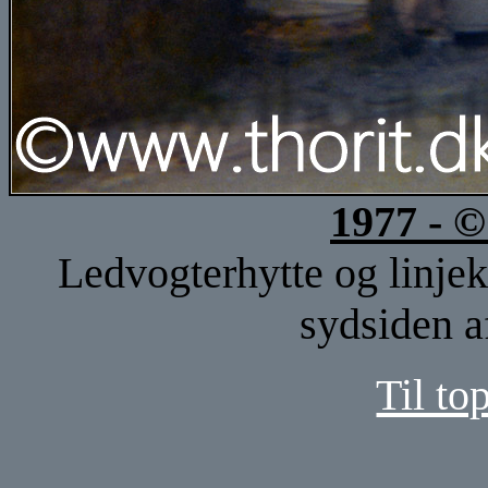
1977 - 
Ledvogterhytte og linje
sydsiden a
Til to