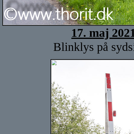
17. maj 202
Blinklys på syds