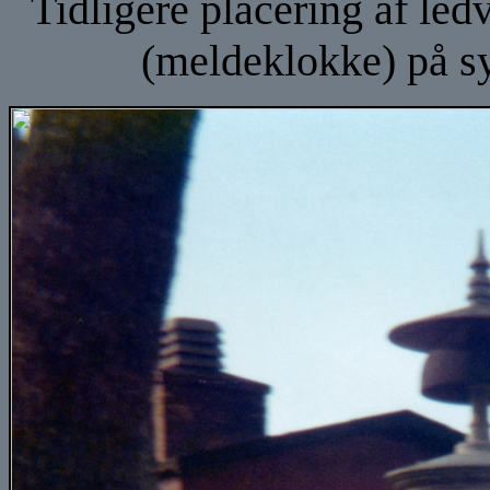
Tidligere placering af led
(meldeklokke) på sy