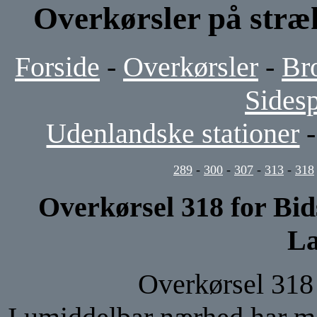
Overkørsler på stræ
Forside
-
Overkørsler
-
Br
Sides
Udenlandske stationer
289
-
300
-
307
-
313
-
318
Overkørsel 318 for Bi
La
Overkørsel 318 