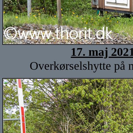
17. maj 202
Overkørselshytte på n