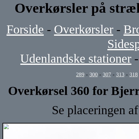
Overkørsler på stræ
Forside
-
Overkørsler
-
Br
Sides
Udenlandske stationer
289
-
300
-
307
-
313
-
318
Overkørsel 360 for Bjerr
Se placeringen a