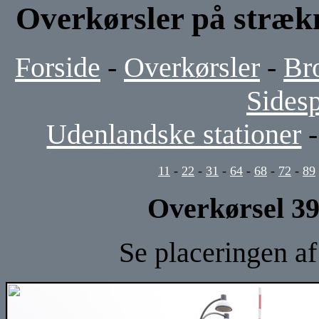
Overkørsler på stræ
Forside
-
Overkørsler
-
Br
Sides
Udenlandske stationer
11
-
22
-
31
-
64
-
68
-
72
-
89
Overkørsel 39
Se placeringen a