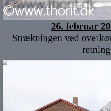
26. februar 2
Strækningen ved overkørs
retnin