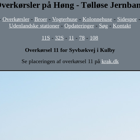
verkørsler på Høng - Tølløse Jernba
-
Overkørsler
-
Broer
-
Vogterhuse
-
Kolonnehuse
-
Sidespor
Udenlandske stationer
-
Opdateringer
-
Søg
-
Kontakt
11S
-
32S
-
11
-
78
-
108
Overkørsel 11 for Syvbækvej i Kulby
Se placeringen af overkørsel 11 på
krak.dk