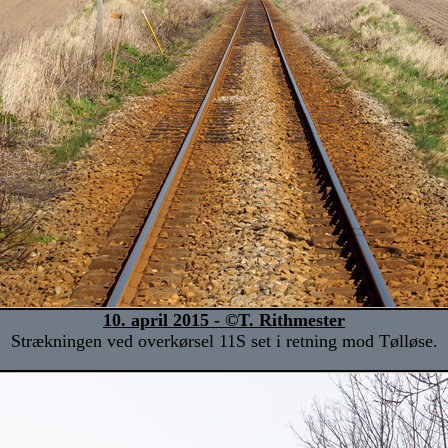
10. april 2015 - ©T. Rithmester
Strækningen ved overkørsel 11S set i retning mod Tølløse.