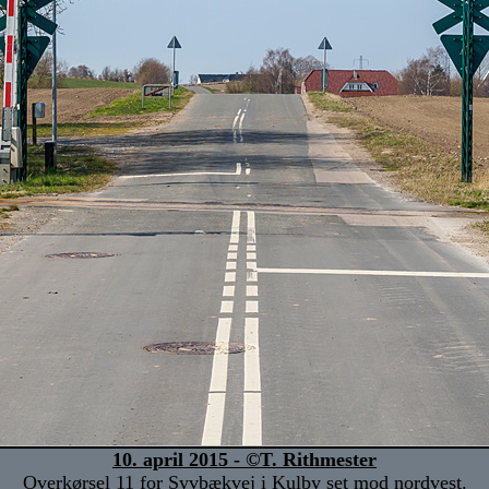
10. april 2015 - ©T. Rithmester
Overkørsel 11 for Syvbækvej i Kulby set mod nordvest.