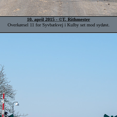
10. april 2015 - ©T. Rithmester
Overkørsel 11 for Syvbækvej i Kulby set mod sydøst.