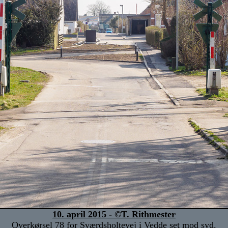
10. april 2015 - ©T. Rithmester
Overkørsel 78 for Sværdsholtevej i Vedde set mod syd.