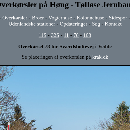
verkørsler på Høng - Tølløse Jernba
-
Overkørsler
-
Broer
-
Vogterhuse
-
Kolonnehuse
-
Sidespor
Udenlandske stationer
-
Opdateringer
-
Søg
-
Kontakt
11S
-
32S
-
11
-
78
-
108
Overkørsel 78 for Sværdsholtevej i Vedde
Se placeringen af overkørslen på
krak.dk