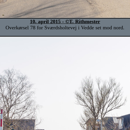
10. april 2015 - ©T. Rithmester
Overkørsel 78 for Sværdsholtevej i Vedde set mod nord.