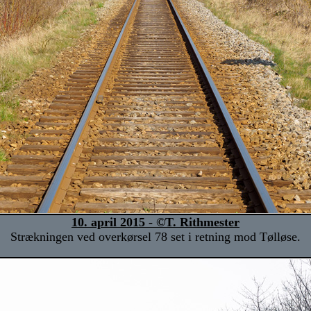
10. april 2015 - ©T. Rithmester
Strækningen ved overkørsel 78 set i retning mod Tølløse.