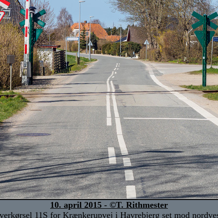
10. april 2015 - ©T. Rithmester
verkørsel 11S for Krænkerupvej i Havrebjerg set mod nordves