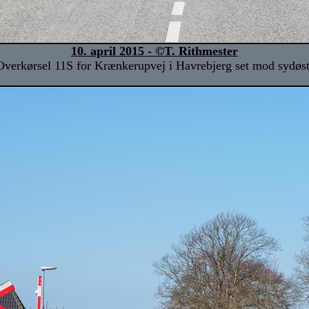
10. april 2015 - ©T. Rithmester
Overkørsel 11S for Krænkerupvej i Havrebjerg set mod sydøst