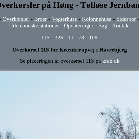
verkørsler på Høng - Tølløse Jernba
-
Overkørsler
-
Broer
-
Vogterhuse
-
Kolonnehuse
-
Sidespor
Udenlandske stationer
-
Opdateringer
-
Søg
-
Kontakt
11S
-
32S
-
11
-
78
-
108
Overkørsel 11S for Krænkerupvej i Havrebjerg
Se placeringen af overkørsel 11S på
krak.dk