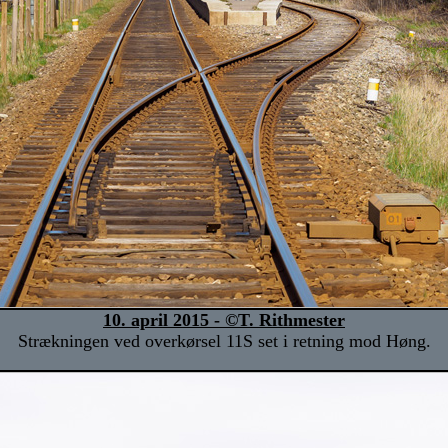
10. april 2015 - ©T. Rithmester
Strækningen ved overkørsel 11S set i retning mod Høng.