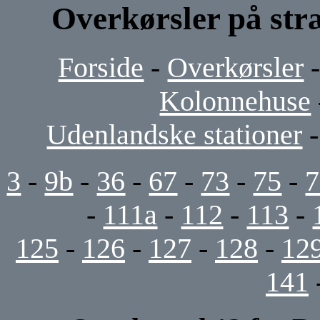
Overkørsler på str
Forside
-
Overkørsler
Kolonnehuse
Udenlandske stationer
3
-
9b
-
36
-
67
-
73
-
75
-
7
-
111a
-
112
-
113
-
125
-
126
-
127
-
128
-
12
141