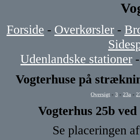
Vo
Forside
-
Overkørsler
-
Br
Sides
Udenlandske stationer
Vogterhuse på strækni
Oversigt
-
3
-
23a
-
2
Vogterhus 25b ved
Se placeringen a