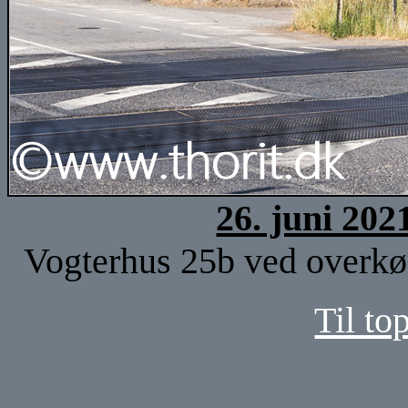
26. juni 202
Vogterhus 25b ved overkø
Til to