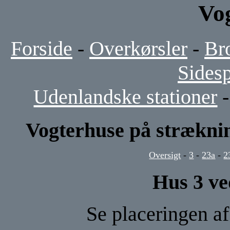
Vo
Forside
-
Overkørsler
-
Br
Sides
Udenlandske stationer
Vogterhuse på strækni
Oversigt
-
3
-
23a
-
2
Hus 3 ve
Se placeringen a