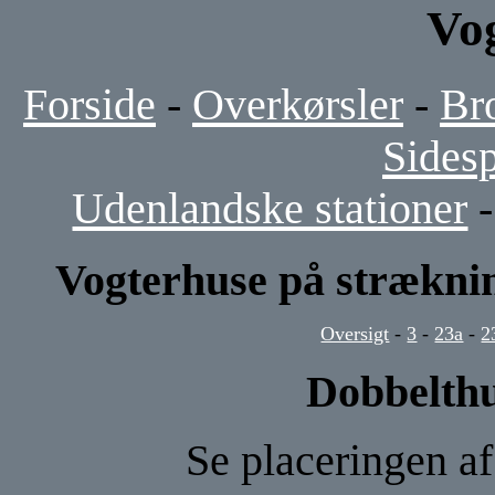
Vo
Forside
-
Overkørsler
-
Br
Sides
Udenlandske stationer
Vogterhuse på strækni
Oversigt
-
3
-
23a
-
2
Dobbelthu
Se placeringen a