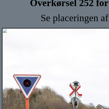
Overkørsel 252 fo
Se placeringen a