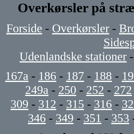
Overkørsler på stræ
Forside
-
Overkørsler
-
Br
Sides
Udenlandske stationer
167a
-
186
-
187
-
188
-
19
249a
-
250
-
252
-
272
309
-
312
-
315
-
316
-
32
346
-
349
-
351
-
353