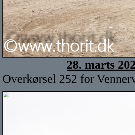
28. marts 20
Overkørsel 252 for Vennerv