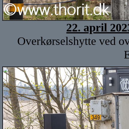
22. april 20
Overkørselshytte ved ov
E