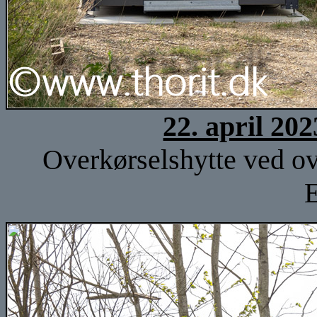
22. april 20
Overkørselshytte ved ov
E