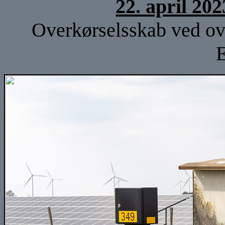
22. april 20
Overkørselsskab ved ove
E