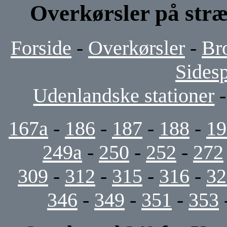
Overkørsler på stræ
Forside
-
Overkørsler
-
Br
Sides
Udenlandske stationer
167a
-
186
-
187
-
188
-
19
249a
-
250
-
252
-
272
309
-
312
-
315
-
316
-
32
346
-
349
-
351
-
353