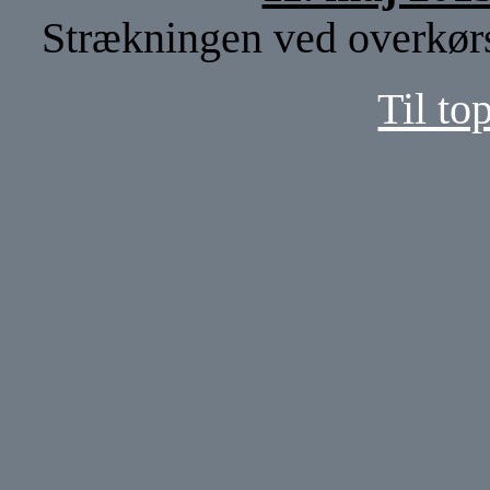
Strækningen ved overkørse
Til to