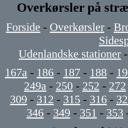
Overkørsler på stræ
Forside
-
Overkørsler
-
Br
Sides
Udenlandske stationer
167a
-
186
-
187
-
188
-
19
249a
-
250
-
252
-
272
309
-
312
-
315
-
316
-
32
346
-
349
-
351
-
353