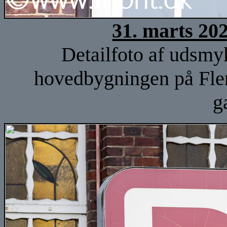
31. marts 20
Detailfoto af udsmy
hovedbygningen på Fle
g