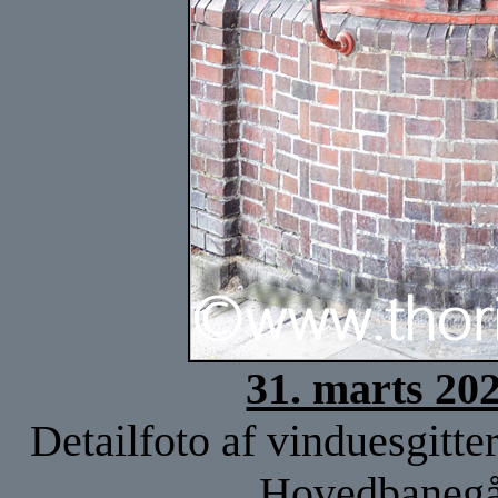
31. marts 20
Detailfoto af vinduesgitt
Hovedbanegår