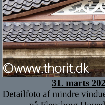
31. marts 20
Detailfoto af mindre vindu
på Flensborg Hovedb