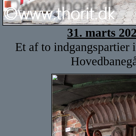
31. marts 20
Et af to indgangspartier
Hovedbanegår