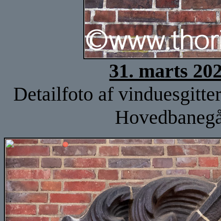
31. marts 20
Detailfoto af vinduesgitt
Hovedbanegår