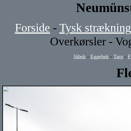
Neumünst
Forside
-
Tysk strækning
Overkørsler - Vo
Jübek
-
Eggebek
-
Tarp
-
F
Fl