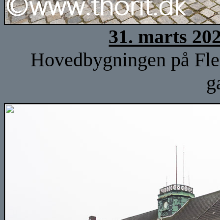
31. marts 20
Hovedbygningen på Fle
g