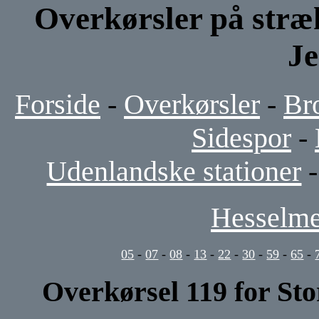
Overkørsler på stræ
J
Forside
-
Overkørsler
-
Br
Sidespor
-
Udenlandske stationer
Hesselme
05
-
07
-
08
-
13
-
22
-
30
-
59
-
65
-
Overkørsel 119 for St