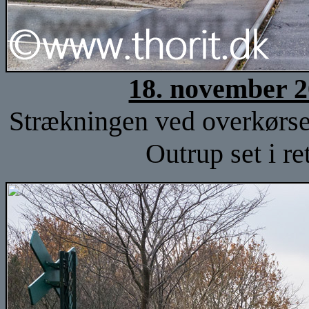
18. november 2
Strækningen ved overkørse
Outrup set i r