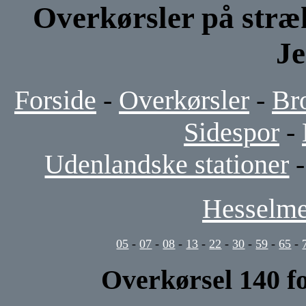
Overkørsler på stræ
J
Forside
-
Overkørsler
-
Br
Sidespor
-
Udenlandske stationer
Hesselme
05
-
07
-
08
-
13
-
22
-
30
-
59
-
65
-
Overkørsel 140 f