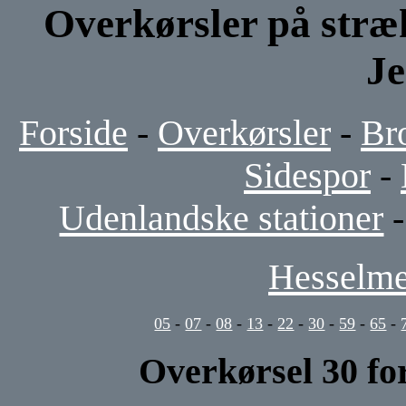
Overkørsler på stræ
J
Forside
-
Overkørsler
-
Br
Sidespor
-
Udenlandske stationer
Hesselme
05
-
07
-
08
-
13
-
22
-
30
-
59
-
65
-
Overkørsel 30 for