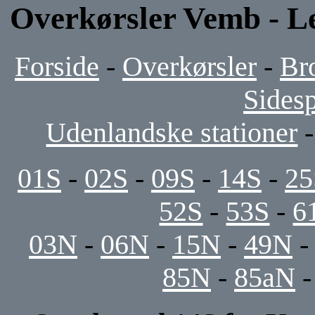
Overkørsler Vemb - L
Forside
-
Overkørsler
-
Br
Sides
Udenlandske stationer
01S
-
02S
-
09S
-
14S
-
25
52S
-
53S
-
6
03N
-
06N
-
15N
-
49N
85N
-
85aN