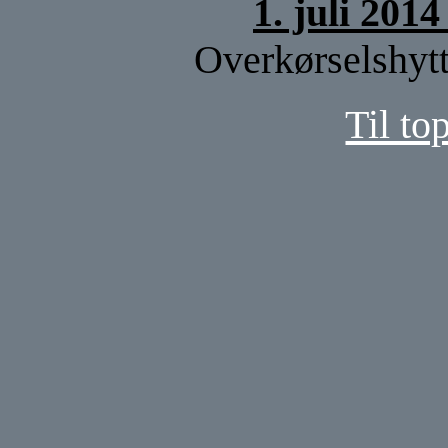
1. juli 201
Overkørselshytt
Til to