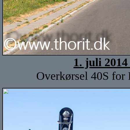
1. juli 201
Overkørsel 40S for F