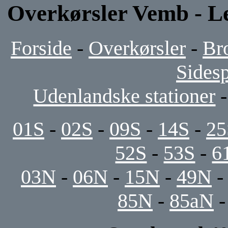
Overkørsler Vemb - L
Forside
-
Overkørsler
-
Br
Sides
Udenlandske stationer
01S
-
02S
-
09S
-
14S
-
25
52S
-
53S
-
6
03N
-
06N
-
15N
-
49N
85N
-
85aN