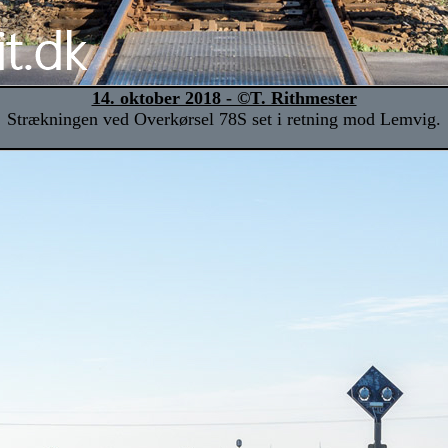
14. oktober 2018 - ©T. Rithmester
Strækningen ved Overkørsel 78S set i retning mod Lemvig.