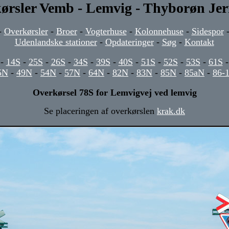
ørsler Vemb - Lemvig - Thyborøn Je
-
Overkørsler
-
Broer
-
Vogterhuse
-
Kolonnehuse
-
Sidespor
Udenlandske stationer
-
Opdateringer
-
Søg
-
Kontakt
-
14S
-
25S
-
26S
-
34S
-
39S
-
40S
-
51S
-
52S
-
53S
-
61S
5N
-
49N
-
54N
-
57N
-
64N
-
82N
-
83N
-
85N
-
85aN
-
86-
Overkørsel 78S for Lemvigvej ved lemvig
Se placeringen af overkørslen
krak.dk