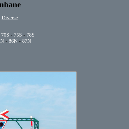
rnbane
-
Diverse
-
70S
-
75S
-
78S
1N
-
86N
-
87N