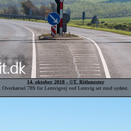
14. oktober 2018 - ©T. Rithmester
Overkørsel 78S for Lemvigvej ved Lemvig set mod sydøst.