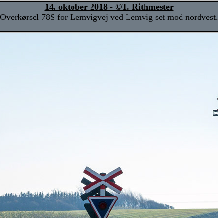
14. oktober 2018 - ©T. Rithmester
Overkørsel 78S for Lemvigvej ved Lemvig set mod nordvest.