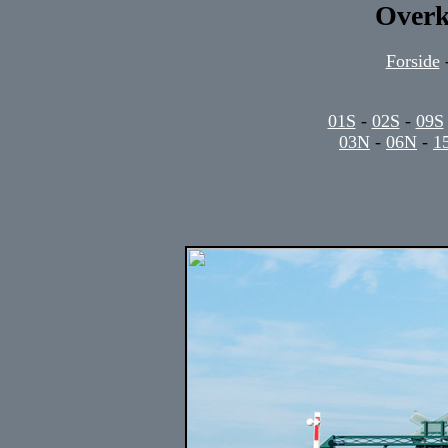
Overk
Forside
01S
-
02S
-
09S
03N
-
06N
-
1