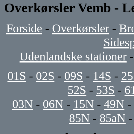
Overkørsler Vemb - L
Forside
-
Overkørsler
-
Br
Sides
Udenlandske stationer
01S
-
02S
-
09S
-
14S
-
25
52S
-
53S
-
6
03N
-
06N
-
15N
-
49N
85N
-
85aN