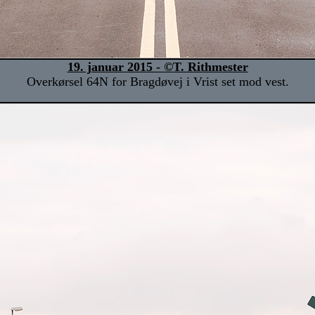
19. januar 2015 - ©T. Rithmester
Overkørsel 64N for Bragdøvej i Vrist set mod vest.