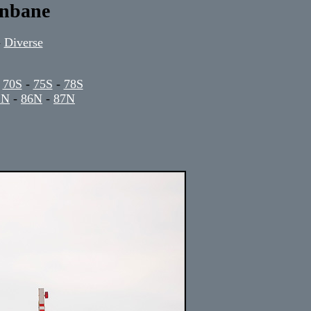
rnbane
-
Diverse
-
70S
-
75S
-
78S
1N
-
86N
-
87N