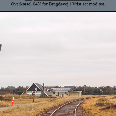
Overkørsel 64N for Bragdøvej i Vrist set mod øst.