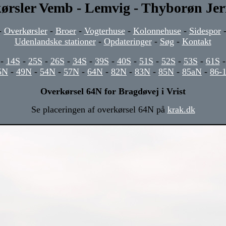
ørsler Vemb - Lemvig - Thyborøn Je
-
Overkørsler
-
Broer
-
Vogterhuse
-
Kolonnehuse
-
Sidespor
Udenlandske stationer
-
Opdateringer
-
Søg
-
Kontakt
-
14S
-
25S
-
26S
-
34S
-
39S
-
40S
-
51S
-
52S
-
53S
-
61S
5N
-
49N
-
54N
-
57N
-
64N
-
82N
-
83N
-
85N
-
85aN
-
86-
Overkørsel 64N for Bragdøvej i Vrist
Se placeringen af overkørsel 64N på
krak.dk