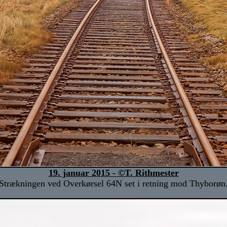
19. januar 2015 - ©T. Rithmester
Strækningen ved Overkørsel 64N set i retning mod Thyborøn