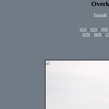
Overk
Forside
01S
-
02S
-
09S
03N
-
06N
-
1