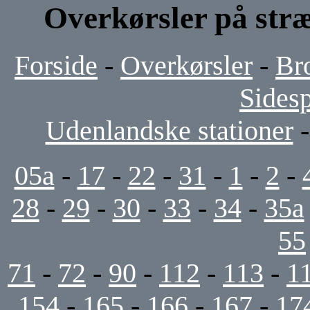
Overkørsler på stræ
Forside
-
Overkørsler
-
Br
Sides
Udenlandske stationer
05a
-
17
-
22
-
31
-
1
-
2
-
28
-
29
-
30
-
33
-
34
-
35a
55
71
-
72
-
90
-
112
-
113
-
1
154
-
165
-
166
-
167
-
17