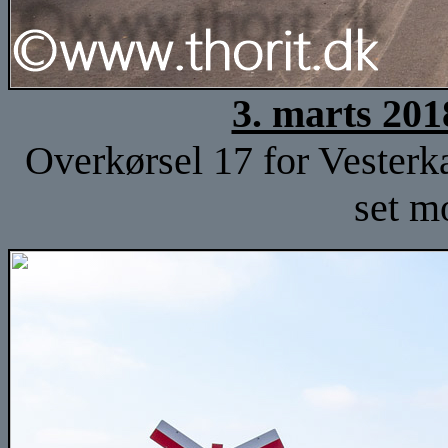
3. marts 201
Overkørsel 17 for Vester
set m