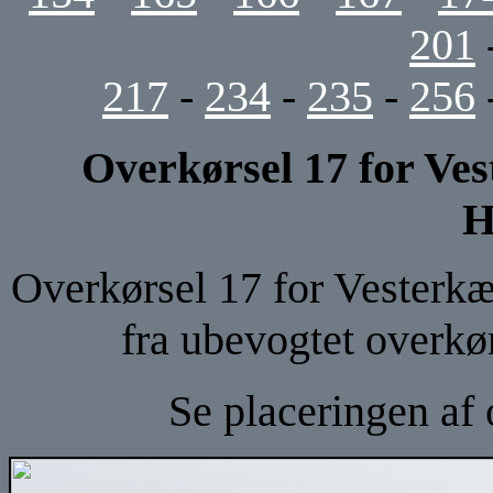
201
217
-
234
-
235
-
256
Overkørsel 17 for Ve
H
Overkørsel 17 for Vesterkær
fra ubevogtet overkør
Se placeringen af