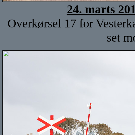
24. marts 20
Overkørsel 17 for Vester
set m