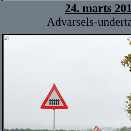
24. marts 20
Advarsels-undertav