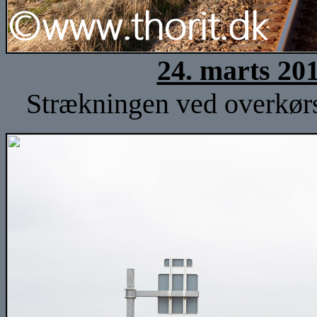
24. marts 20
Strækningen ved overkørse