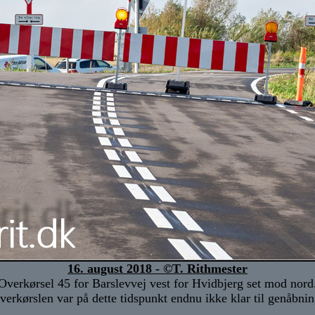
16. august 2018 - ©T. Rithmester
Overkørsel 45 for Barslevvej vest for Hvidbjerg set mod nord
verkørslen var på dette tidspunkt endnu ikke klar til genåbnin