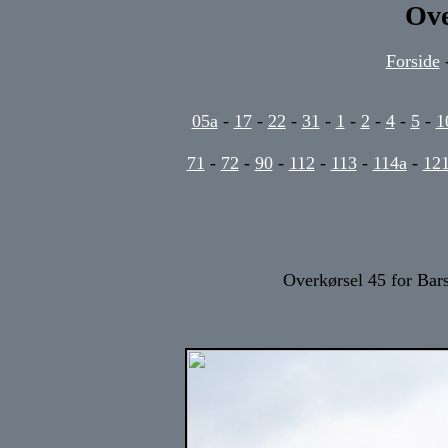
Ove
Forside
05a
-
17
-
22
-
31
-
1
-
2
-
4
-
5
-
1
71
-
72
-
90
-
112
-
113
-
114a
-
12
Overkørsel 45 for Bars