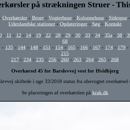
rkørsler på strækningen Struer - Thi
-
Overkørsler
-
Broer
-
Vogterhuse
-
Kolonnehuse
-
Sidespor
Udenlandske stationer
-
Opdateringer
-
Søg
-
Kontakt
0
-
11
-
12
-
14
-
19
-
22
-
28
-
29
-
30
-
33
-
34
-
35a
-
38
-
3
68
1
-
135
-
144
-
148
-
151
-
154
-
165
-
166
-
167
-
174
-
179
-
215
217
-
234
-
235
-
256
-
260
-
263
-
264
-
265
-
268
Overkørsel 45 for Barslevvej vest for Hvidbjerg
levvej skiftede i uge 33/2018 status fra ubevogtet overkørsel t
Se placeringen af overkørslen på
krak.dk