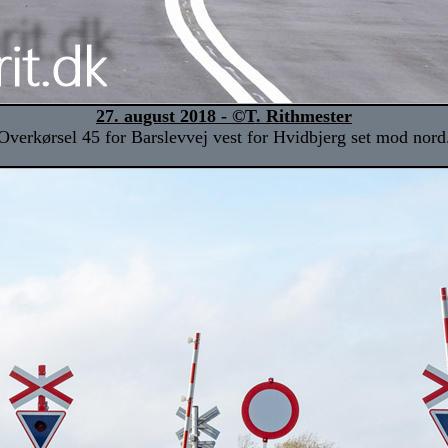
27. august 2018 - ©T. Rithmester
Overkørsel 45 for Barslevvej vest for Hvidbjerg set mod nord