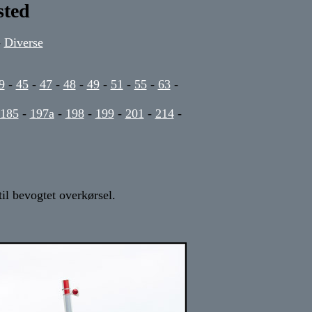
sted
-
Diverse
9
-
45
-
47
-
48
-
49
-
51
-
55
-
63
-
185
-
197a
-
198
-
199
-
201
-
214
-
il bevogtet overkørsel.