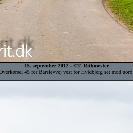
15. september 2012 - ©T. Rithmester
Overkørsel 45 for Barslevvej vest for Hvidbjerg set mod nord