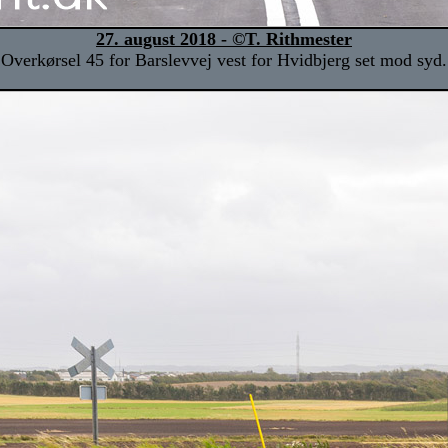
27. august 2018 - ©T. Rithmester
Overkørsel 45 for Barslevvej vest for Hvidbjerg set mod syd.